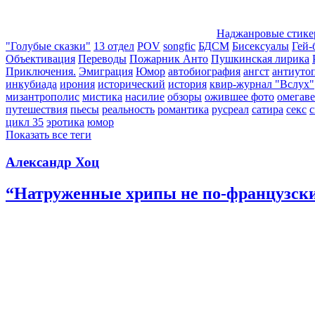
Наджанровые стик
"Голубые сказки"
13 отдел
POV
songfic
БДСМ
Бисексуалы
Гей-
Объективация
Переводы
Пожарник Анто
Пушкинская лирика
Приключения.
Эмиграция
Юмор
автобиография
ангст
антиуто
инкубиада
ирония
исторический
история
квир-журнал "Вслух"
мизантрополис
мистика
насилие
обзоры
ожившее фото
омегаве
путешествия
пьесы
реальность
романтика
русреал
сатира
секс
с
цикл 35
эротика
юмор
Показать все теги
Александр Хоц
“Натруженные хрипы не по-французск