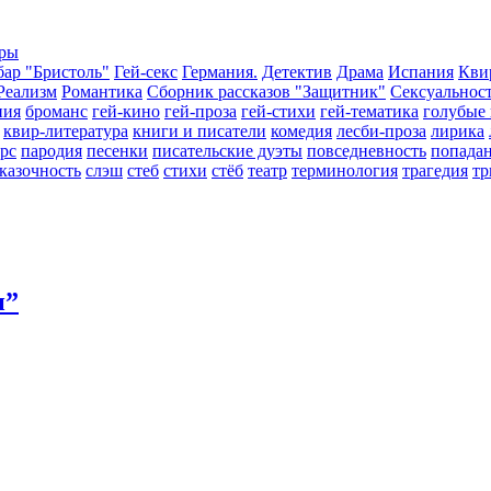
еры
бар "Бристоль"
Гей-секс
Германия.
Детектив
Драма
Испания
Кви
Реализм
Романтика
Сборник рассказов "Защитник"
Сексуальнос
пия
броманс
гей-кино
гей-проза
гей-стихи
гей-тематика
голубые
квир-литература
книги и писатели
комедия
лесби-проза
лирика
рс
пародия
песенки
писательские дуэты
повседневность
попада
казочность
слэш
стеб
стихи
стёб
театр
терминология
трагедия
тр
и”