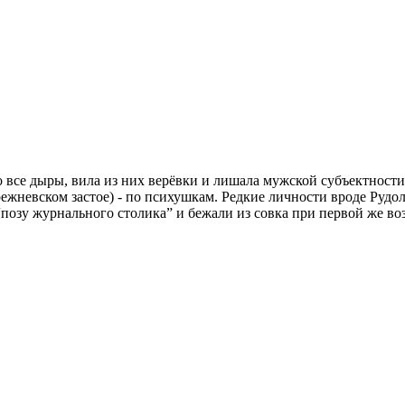
во все дыры, вила из них верёвки и лишала мужской субъектно
ежневском застое) - по психушкам. Редкие личности вроде Рудо
позу журнального столика” и бежали из совка при первой же во