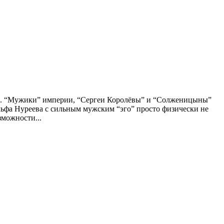
сти. “Мужики” империи, “Сергеи Королёвы” и “Солженицыны”
льфа Нуреева с сильным мужским “эго” просто физически не
зможности...