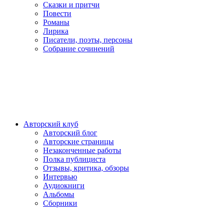
Сказки и притчи
Повести
Романы
Лирика
Писатели, поэты, персоны
Собрание сочинений
Авторский клуб
Авторский блог
Авторские страницы
Незаконченные работы
Полка публициста
Отзывы, критика, обзоры
Интервью
Аудиокниги
Альбомы
Сборники