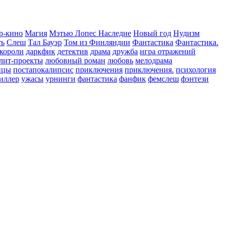
р-кино
Магия
Мэтью Лопес Наследие
Новый год
Нудизм
ть
Слеш
Тал Бауэр
Том из Финляндии
Фантастика
Фантастика.
 короли
даркфик
детектив
драма
дружба
игра отражений
лит-проекты
любовный роман
любовь
мелодрама
нцы
постапокалипсис
приключения
приключения.
психология
иллер
ужасы
урнинги
фантастика
фанфик
фемслеш
фэнтези