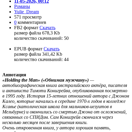
11-05-2026, 00:12
Романы
Yulie_Dream
571 просмотр
0
комментариев
FB2 формат
Скачать
размер файла 678,3 Kb
количество cкачиваний: 50
EPUB формат
Скачать
размер файла 341,42 Kb
количество cкачиваний: 44
Аннотация
«Holding the Man» («Обнимая мужчину»)
—
автобиографическая книга австралийского актёра, писателя
и активиста Тимоти Конигрейва, опубликованная посмертно
в 1995 году. История 15-летних отношений автора с Джоном
Калео, которые начались в середине 1970-х годов в колледже
Ксавье (католическая школа для мальчиков-иезуитов в
Мельбурне) и окончились со смертью Джона от осложнений,
связанных со СПИДом. Сам Конигрейв скончался через
несколько месяцев после завершения книги.
Очень откровенная книга, у автора хорошая память,