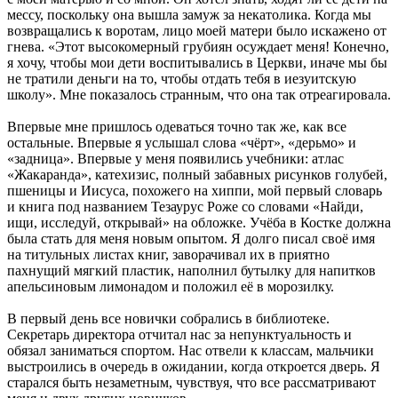
мессу, поскольку она вышла замуж за некатолика. Когда мы
возвращались к воротам, лицо моей матери было искажено от
гнева. «Этот высокомерный грубиян осуждает меня! Конечно,
я хочу, чтобы мои дети воспитывались в Церкви, иначе мы бы
не тратили деньги на то, чтобы отдать тебя в иезуитскую
школу». Мне показалось странным, что она так отреагировала.
Впервые мне пришлось одеваться точно так же, как все
остальные. Впервые я услышал слова «чёрт», «дерьмо» и
«задница». Впервые у меня появились учебники: атлас
«Жакаранда», катехизис, полный забавных рисунков голубей,
пшеницы и Иисуса, похожего на хиппи, мой первый словарь
и книга под названием Тезаурус Роже со словами «Найди,
ищи, исследуй, открывай» на обложке. Учёба в Костке должна
была стать для меня новым опытом. Я долго писал своё имя
на титульных листах книг, заворачивал их в приятно
пахнущий мягкий пластик, наполнил бутылку для напитков
апельсиновым лимонадом и положил её в морозилку.
В первый день все новички собрались в библиотеке.
Секретарь директора отчитал нас за непунктуальность и
обязал заниматься спортом. Нас отвели к классам, мальчики
выстроились в очередь в ожидании, когда откроется дверь. Я
старался быть незаметным, чувствуя, что все рассматривают