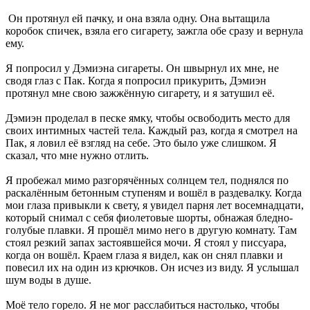
Он протянул ей пачку, и она взяла одну. Она вытащила
коробок спичек, взяла его сигарету, зажгла обе сразу и вернула
ему.
Я попросил у Дэмиэна сигареты. Он швырнул их мне, не
сводя глаз с Пак. Когда я попросил прикурить, Дэмиэн
протянул мне свою зажжённую сигарету, и я затушил её.
Дэмиэн проделал в песке ямку, чтобы освободить место для
своих интимных частей тела. Каждый раз, когда я смотрел на
Пак, я ловил её взгляд на себе. Это было уже слишком. Я
сказал, что мне нужно отлить.
Я пробежал мимо разгорячённых солнцем тел, поднялся по
раскалённым бетонным ступеням и вошёл в раздевалку. Когда
мои глаза привыкли к свету, я увидел парня лет восемнадцати,
который снимал с себя фиолетовые шорты, обнажая бледно-
голубые плавки. Я прошёл мимо него в другую комнату. Там
стоял резкий запах застоявшейся мочи. Я стоял у писсуара,
когда он вошёл. Краем глаза я видел, как он снял плавки и
повесил их на один из крючков. Он исчез из виду. Я услышал
шум воды в душе.
Моё тело горело. Я не мог расслабиться настолько, чтобы