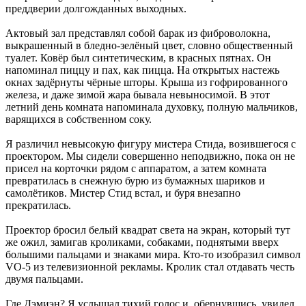
преддверии долгожданных выходных.
Актовый зал представлял собой барак из фиброволокна,
выкрашенный в бледно-зелёный цвет, словно общественный
туалет. Ковёр был синтетическим, в красных пятнах. Он
напоминал пиццу и пах, как пицца. На открытых настежь
окнах задёрнуты чёрные шторы. Крыша из гофрированного
железа, и даже зимой жара бывала невыносимой. В этот
летний день комната напоминала духовку, полную мальчиков,
варящихся в собственном соку.
Я различил невысокую фигуру мистера Стида, возившегося с
проектором. Мы сидели совершенно неподвижно, пока он не
присел на корточки рядом с аппаратом, а затем комната
превратилась в снежную бурю из бумажных шариков и
самолётиков. Мистер Стид встал, и буря внезапно
прекратилась.
Проектор бросил белый квадрат света на экран, который тут
же ожил, замигав кроликами, собаками, поднятыми вверх
большими пальцами и знаками мира. Кто-то изобразил символ
VO-5 из телевизионной рекламы. Кролик стал отдавать честь
двумя пальцами.
Где Дэмиэн? Я услышал тихий голос и, обернувшись, увидел