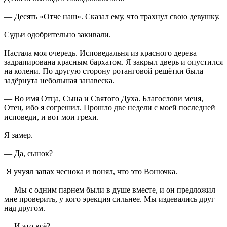
— Десять «Отче наш». Сказал ему, что трахнул свою девушку.
Судьи одобрительно закивали.
Настала моя очередь. Исповедальня из красного дерева
задрапирована красным бархатом. Я закрыл дверь и опустился
на колени. По другую сторону ротанговой решётки была
задёрнута небольшая занавеска.
— Во имя Отца, Сына и Святого Духа. Благослови меня,
Отец, ибо я согрешил. Прошло две недели с моей последней
исповеди, и вот мои грехи.
Я замер.
— Да, сынок?
Я учуял запах чеснока и понял, что это Вонючка.
— Мы с одним парнем были в душе вместе, и он предложил
мне проверить, у кого эрекция сильнее. Мы издевались друг
над другом.
— И это всё?