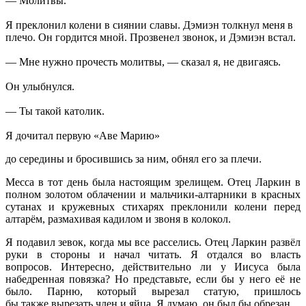
— Молитвы.
Я преклонил колени в сиянии славы. Дэмиэн толкнул меня в
плечо. Он гордится мной. Прозвенел звонок, и Дэмиэн встал.
— Мне нужно прочесть молитвы, — сказал я, не двигаясь.
Он улыбнулся.
— Ты такой католик.
Я дочитал первую «Аве Марию»
до середины и бросившись за ним, обнял его за плечи.
Месса в тот день была настоящим зрелищем. Отец Ларкин в
полном золотом облачении и мальчики-алтарники в красных
сутанах и кружевных стихарях преклонили колени перед
алтарём, размахивая кадилом и звоня в колокол.
Я подавил зевок, когда мы все расселись. Отец Ларкин развёл
руки в стороны и начал читать. Я отдался во власть
вопросов. Интересно, действительно ли у Иисуса была
набедренная повязка? Но представьте, если бы у него её не
было. Парню, который вырезал статую, пришлось
бы также вырезать член и яйца. Я думаю, он был бы обрезан.