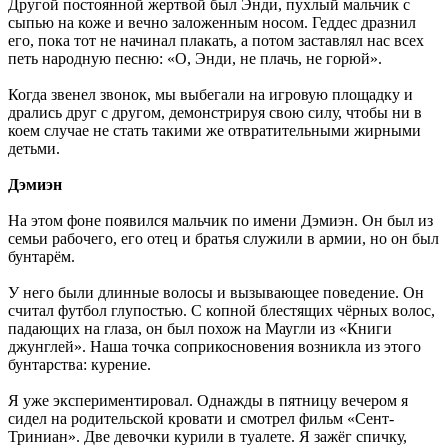
Другой постоянной жертвой был Энди, пухлый мальчик с
сыпью на коже и вечно заложенным носом. Геддес дразнил
его, пока тот не начинал плакать, а потом заставлял нас всех
петь народную песню: «О, Энди, не плачь, не горюй».
Когда звенел звонок, мы выбегали на игровую площадку и
дрались друг с другом, демонстрируя свою силу, чтобы ни в
коем случае не стать такими же отвратительными жирными
детьми.
Дэмиэн
На этом фоне появился мальчик по имени Дэмиэн. Он был из
семьи рабочего, его отец и братья служили в армии, но он был
бунтарём.
У него были длинные волосы и вызывающее поведение. Он
считал футбол глупостью. С копной блестящих чёрных волос,
падающих на глаза, он был похож на Маугли из «Книги
джунглей». Наша точка соприкосновения возникла из этого
бунтарства: курение.
Я уже экспериментировал. Однажды в пятницу вечером я
сидел на родительской кровати и смотрел фильм «Сент-
Триниан». Две девочки курили в туалете. Я зажёг спичку,