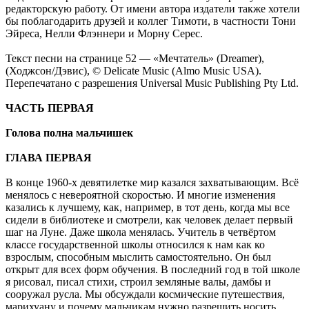
редакторскую работу. От имени автора издатели также хотели
бы поблагодарить друзей и коллег Тимоти, в частности Тони
Эйреса, Нелли Флэннери и Морну Серес.
Текст песни на странице 52 — «Мечтатель» (Dreamer),
(Ходжсон/Дэвис), © Delicate Music (Almo Music USA).
Перепечатано с разрешения Universal Music Publishing Pty Ltd.
ЧАСТЬ ПЕРВАЯ
Голова полна мальчишек
ГЛАВА ПЕРВАЯ
В конце 1960-х девятилетке мир казался захватывающим. Всё
менялось с невероятной скоростью. И многие изменения
казались к лучшему, как, например, в тот день, когда мы все
сидели в библиотеке и смотрели, как человек делает первый
шаг на Луне. Даже школа менялась. Учитель в четвёртом
классе государственной школы относился к нам как ко
взрослым, способным мыслить самостоятельно. Он был
открыт для всех форм обучения. В последний год в той школе
я рисовал, писал стихи, строил земляные валы, дамбы и
сооружал русла. Мы обсуждали космические путешествия,
марихуану и почему мальчикам нужно разрешить носить