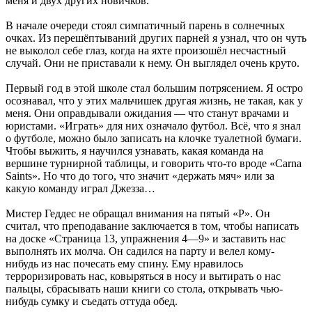
меня и двух других новичков.
В начале очереди стоял симпатичный парень в солнечных
очках. Из перешёптываний других парней я узнал, что он чуть
не выколол себе глаз, когда на яхте произошёл несчастный
случай. Они не приставали к нему. Он выглядел очень круто.
Первый год в этой школе стал большим потрясением. Я остро
осознавал, что у этих мальчишек другая жизнь, не такая, как у
меня. Они оправдывали ожидания — что станут врачами и
юристами. «Играть» для них означало футбол. Всё, что я знал
о футболе, можно было записать на клочке туалетной бумаги.
Чтобы выжить, я научился узнавать, какая команда на
вершине турнирной таблицы, и говорить что-то вроде «Carna
Saints». Но что до того, что значит «держать мяч» или за
какую команду играл Джезза…
Мистер Геддес не обращал внимания на пятый «Р». Он
считал, что преподавание заключается в том, чтобы написать
на доске «Страница 13, упражнения 4—9» и заставить нас
выполнять их молча. Он садился на парту и велел кому-
нибудь из нас почесать ему спину. Ему нравилось
терроризировать нас, ковыряться в носу и вытирать о нас
пальцы, сбрасывать наши книги со стола, открывать чью-
нибудь сумку и съедать оттуда обед.