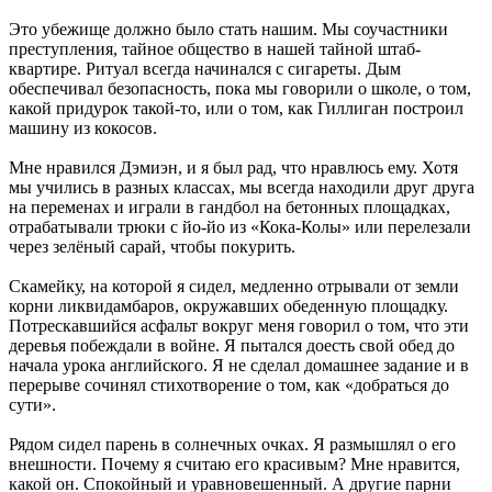
Это убежище должно было стать нашим. Мы соучастники
преступления, тайное общество в нашей тайной штаб-
квартире. Ритуал всегда начинался с сигареты. Дым
обеспечивал безопасность, пока мы говорили о школе, о том,
какой придурок такой-то, или о том, как Гиллиган построил
машину из кокосов.
Мне нравился Дэмиэн, и я был рад, что нравлюсь ему. Хотя
мы учились в разных классах, мы всегда находили друг друга
на переменах и играли в гандбол на бетонных площадках,
отрабатывали трюки с йо-йо из «Кока-Колы» или перелезали
через зелёный сарай, чтобы покурить.
Скамейку, на которой я сидел, медленно отрывали от земли
корни ликвидамбаров, окружавших обеденную площадку.
Потрескавшийся асфальт вокруг меня говорил о том, что эти
деревья побеждали в войне. Я пытался доесть свой обед до
начала урока английского. Я не сделал домашнее задание и в
перерыве сочинял стихотворение о том, как «добраться до
сути».
Рядом сидел парень в солнечных очках. Я размышлял о его
внешности. Почему я считаю его красивым? Мне нравится,
какой он. Спокойный и уравновешенный. А другие парни