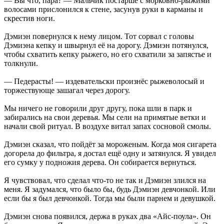
— Вы что, пара? — Мальчик постарше с морковно-рыжими
волосами прислонился к стене, засунув руки в карманы и
скрестив ноги.
Дэмиэн повернулся к нему лицом. Тот сорвал с головы
Дэмиэна кепку и швырнул её на дорогу. Дэмиэн потянулся,
чтобы схватить кепку рыжего, но его схватили за запястье и
толкнули.
— Педерасты! — издевательски произнёс рыжеволосый и
торжествующе зашагал через дорогу.
Мы ничего не говорили друг другу, пока шли в парк и
забирались на свои деревья. Мы сели на примятые ветки и
начали свой ритуал. В воздухе витал запах сосновой смолы.
Дэмиэн сказал, что пойдёт за мороженым. Когда моя сигарета
догорела до фильтра, я достал ещё одну и затянулся. Я увидел
его сумку у подножия дерева. Он собирается вернуться.
Я чувствовал, что сделал что-то не так и Дэмиэн злился на
меня. Я задумался, что было бы, будь Дэмиэн девчонкой. Или
если бы я был девчонкой. Тогда мы были парнем и девушкой.
Дэмиэн снова появился, держа в руках два «Айс-поула». Он