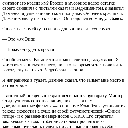
считают его красивым? Бросив в мусорное ведро остатки
своего сэндвича с листьями салата и Веджимайтом, я заметил
Дэмиэна, идущего по детской площадке. Он очень красивый.
Даже походка у него красивая. Он подошёл ко мне, улыбаясь.
Он сел на скамейку, разжал ладонь и показал супермяч.
— Это мяч Энди.
— Боже, он будет в ярости!
Он обнял меня. Во мне что-то зашевелилось, зажужжало. Я
хотел отстраниться от него, но в то же время хотел положить
голову ему на плечо. Задребезжал звонок.
Я направился в туалет. Дэмиэн сказал, что займёт мне место в
актовом зале.
Пятничный полдень превратился в настоящую драку. Мистер
Стид, учитель естествознания, показывал нам
документальные фильмы — о попытке Кэмпбелла установить
рекорд скорости на суше на своей футуристической «Синей
птице» и о разведении мериносов CSIRO. Его стратегия
заключалась в том, чтобы не дать нам проспать всю
завершающую часть недели, но дать шанс проявить себя в