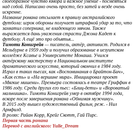
своеобразное чувство юмора и важное умение - посмеяться
над собой. Написано очень просто, без затей и везде очень
искренне.
Название романа отсылает к правилу австралийского
футбола: игрок обороны получает штрафной удар за то, что
захватил соперника, не владеющего мячом. Также
выражается дань уважения страсти Джона Кадет к
футболу. А ещё это про объятья...
Тимоти Конигрейв
— писатель, актёр, активист. Родился в
Мельбурне в 1959 году и получил образование в иезуитском
колледже Ксавье и Университете Монаша. Учился
актёрскому мастерству в Национальном институте
драматического искусства, который окончил в 1984 году.
Играл в таких пьесах, как «Воспоминания о Брайтон-Бич»,
«Как есть» и «На вершине мира». Инициировал проект
«Мягкие мишени». Премьера состоялась в театре Гриффин в
1986 году. Среди других его пьес: «Блиц-дети» и «Вороватый
мальчишка». Тимоти Конигрейв умер в октябре 1994 года,
вскоре после завершения романа «Обнимая мужчину».
В 2015 году вышел художественный фильм, реж. - Нил
Армфилд.
В ролях: Райан Корр, Крейг Скотт, Гай Пирс.
Первая часть романа
Перевод с английского: Yulie_Dream