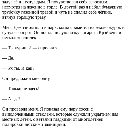
задул её и втянул дым. Я почувствовал себя взрослым,
несмотря на жжение в горле. В другой раз я набил бумажную
трубочку газонной травой и чуть не спалил себе лёгкие,
втянув горящую траву.
Мы с Дэмиэном шли в парк, когда я заметил на земле окурок и
сунул его в рот. Он достал целую пачку сигарет «Крэйвен» и
несколько спичек.
— Ты куришь? — спросил я.
— Да.
— Ух ты. И как?
Он предложил мне одну.
— Только не здесь!
— А где?
Он проверял меня. Я показал ему пару сосен с
выдолбленными стволами, которые служили укрытием для
местных детей, с ветвями гладкими от многолетней
полировки детскими задницами.