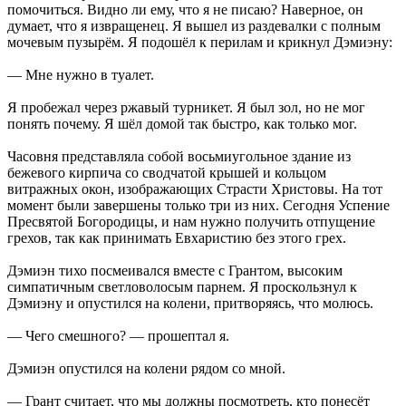
помочиться. Видно ли ему, что я не писаю? Наверное, он
думает, что я извращенец. Я вышел из раздевалки с полным
мочевым пузырём. Я подошёл к перилам и крикнул Дэмиэну:
— Мне нужно в туалет.
Я пробежал через ржавый турникет. Я был зол, но не мог
понять почему. Я шёл домой так быстро, как только мог.
Часовня представляла собой восьмиугольное здание из
бежевого кирпича со сводчатой крышей и кольцом
витражных окон, изображающих Страсти Христовы. На тот
момент были завершены только три из них. Сегодня Успение
Пресвятой Богородицы, и нам нужно получить отпущение
грехов, так как принимать Евхаристию без этого грех.
Дэмиэн тихо посмеивался вместе с Грантом, высоким
симпатичным светловолосым парнем. Я проскользнул к
Дэмиэну и опустился на колени, притворяясь, что молюсь.
— Чего смешного? — прошептал я.
Дэмиэн опустился на колени рядом со мной.
— Грант считает, что мы должны посмотреть, кто понесёт