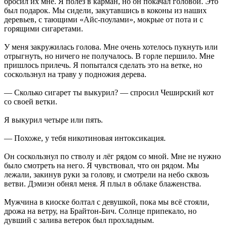
бросил их мне. Я полез в карман, но он покачал головой. Это
был подарок. Мы сидели, закутавшись в коконы из наших
деревьев, с тающими «Айс-поулами», мокрые от пота и с
горящими сигаретами.
У меня закружилась голова. Мне очень хотелось пукнуть или
отрыгнуть, но ничего не получалось. В горле першило. Мне
пришлось прилечь. Я попытался сделать это на ветке, но
соскользнул на траву у подножия дерева.
— Сколько сигарет ты выкурил? — спросил Чеширский кот
со своей ветки.
Я выкурил четыре или пять.
— Похоже, у тебя никотиновая интоксикация.
Он соскользнул по стволу и лёг рядом со мной. Мне не нужно
было смотреть на него. Я чувствовал, что он рядом. Мы
лежали, закинув руки за голову, и смотрели на небо сквозь
ветви. Дэмиэн обнял меня. Я плыл в облаке блаженства.
Мужчина в киоске болтал с девушкой, пока мы всё стояли,
дрожа на ветру, на Брайтон-Бич. Солнце припекало, но
дувший с залива ветерок был прохладным.