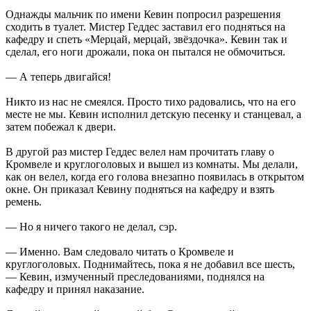
Однажды мальчик по имени Кевин попросил разрешения
сходить в туалет. Мистер Геддес заставил его подняться на
кафедру и спеть «Мерцай, мерцай, звёздочка». Кевин так и
сделал, его ноги дрожали, пока он пытался не обмочиться.
— А теперь двигайся!
Никто из нас не смеялся. Просто тихо радовались, что на его
месте не мы. Кевин исполнил детскую песенку и станцевал, а
затем побежал к двери.
В другой раз мистер Геддес велел нам прочитать главу о
Кромвеле и круглоголовых и вышел из комнаты. Мы делали,
как он велел, когда его голова внезапно появилась в открытом
окне. Он приказал Кевину подняться на кафедру и взять
ремень.
— Но я ничего такого не делал, сэр.
— Именно. Вам следовало читать о Кромвеле и
круглоголовых. Поднимайтесь, пока я не добавил все шесть,
— Кевин, измученный преследованиями, поднялся на
кафедру и принял наказание.