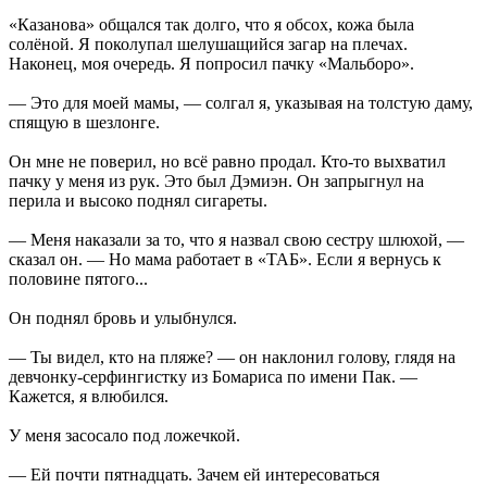
«Казанова» общался так долго, что я обсох, кожа была
солёной. Я поколупал шелушащийся загар на плечах.
Наконец, моя очередь. Я попросил пачку «Мальборо».
— Это для моей мамы, — солгал я, указывая на толстую даму,
спящую в шезлонге.
Он мне не поверил, но всё равно продал. Кто-то выхватил
пачку у меня из рук. Это был Дэмиэн. Он запрыгнул на
перила и высоко поднял сигареты.
— Меня наказали за то, что я назвал свою сестру шлюхой, —
сказал он. — Но мама работает в «ТАБ». Если я вернусь к
половине пятого...
Он поднял бровь и улыбнулся.
— Ты видел, кто на пляже? — он наклонил голову, глядя на
девчонку-серфингистку из Бомариса по имени Пак. —
Кажется, я влюбился.
У меня засосало под ложечкой.
— Ей почти пятнадцать. Зачем ей интересоваться