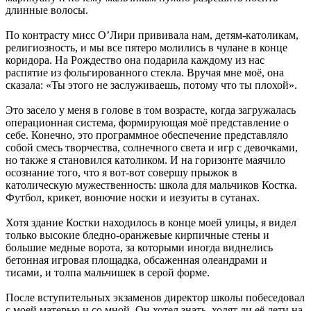
длинные волосы.
По контрасту мисс О’Лири прививала нам, детям-католикам,
религиозность, и мы все пятеро молились в чулане в конце
коридора. На Рождество она подарила каждому из нас
распятие из фольгированного стекла. Вручая мне моё, она
сказала: «Ты этого не заслуживаешь, потому что ты плохой».
Это засело у меня в голове в том возрасте, когда загружалась
операционная система, формирующая моё представление о
себе. Конечно, это программное обеспечение представляло
собой смесь творчества, солнечного света и игр с девочками,
но также я становился католиком. И на горизонте маячило
осознание того, что я вот-вот совершу прыжок в
католическую мужественность: школа для мальчиков Костка.
Футбол, крикет, вонючие носки и иезуиты в сутанах.
Хотя здание Костки находилось в конце моей улицы, я видел
только высокие бледно-оранжевые кирпичные стены и
большие медные ворота, за которыми иногда виднелись
бетонная игровая площадка, обсаженная олеандрами и
тисами, и толпа мальчишек в серой форме.
После вступительных экзаменов директор школы побеседовал
с моей матерью и со мной. Он хотел знать, ходят ли её дети на