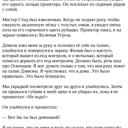
его одного, позади проектора. Он похлопал по сиденью рядом
с собой.
Мистер Стид был взволнован. Когда он поднял руку, чтобы
смахнуть засаленную чёлку с толстых очков, я увидел пятна
пота на его горчичного цвета рубашке. Проектор ожил, и на
экране появилось: Колючая Угроза.
Дэмиэн взял меня за руку и положил её себе на талию,
улыбнулся и повернулся к экрану. Фильм был о кактусе,
который вышел из-под контроля, и о мотыльке, который
помогал держать его под контролем. Должно быть, речь шла
про Освенцим. Я мог думать только о том, что моя рука лежит
на талии Дэмиэна. Я чувствовал, что я дома. Это было
правильно. Это было безопасно.
Мы украдкой посмотрели друг на друга и улыбнулись. Затем
он прижался губами к моей щеке и не убирал их, пока я не
прошептал: «Не надо!»
Он улыбнулся и прошептал:
— Вот бы ты был девчонкой!
Я не понял, что он имел в виду, но сказал, что тоже хотел бы,