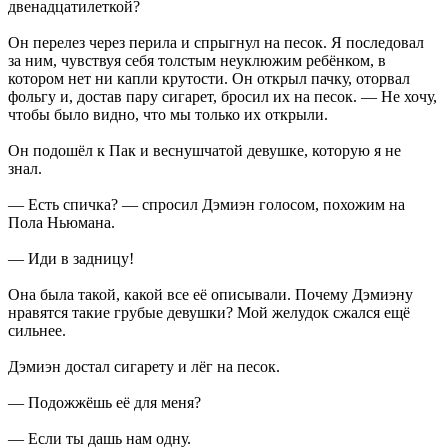
двенадцатилеткой?
Он перелез через перила и спрыгнул на песок. Я последовал
за ним, чувствуя себя толстым неуклюжим ребёнком, в
котором нет ни капли крутости. Он открыл пачку, оторвал
фольгу и, достав пару сигарет, бросил их на песок. — Не хочу,
чтобы было видно, что мы только их открыли.
Он подошёл к Пак и веснушчатой девушке, которую я не
знал.
— Есть спичка? — спросил Дэмиэн голосом, похожим на
Пола Ньюмана.
— Иди в задницу!
Она была такой, какой все её описывали. Почему Дэмиэну
нравятся такие грубые девушки? Мой желудок сжался ещё
сильнее.
Дэмиэн достал сигарету и лёг на песок.
— Подожжёшь её для меня?
— Если ты дашь нам одну.