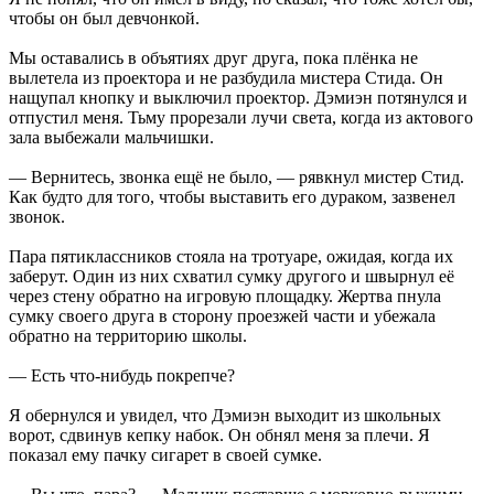
чтобы он был девчонкой.
Мы оставались в объятиях друг друга, пока плёнка не
вылетела из проектора и не разбудила мистера Стида. Он
нащупал кнопку и выключил проектор. Дэмиэн потянулся и
отпустил меня. Тьму прорезали лучи света, когда из актового
зала выбежали мальчишки.
— Вернитесь, звонка ещё не было, — рявкнул мистер Стид.
Как будто для того, чтобы выставить его дураком, зазвенел
звонок.
Пара пятиклассников стояла на тротуаре, ожидая, когда их
заберут. Один из них схватил сумку другого и швырнул её
через стену обратно на игровую площадку. Жертва пнула
сумку своего друга в сторону проезжей части и убежала
обратно на территорию школы.
— Есть что-нибудь покрепче?
Я обернулся и увидел, что Дэмиэн выходит из школьных
ворот, сдвинув кепку набок. Он обнял меня за плечи. Я
показал ему пачку сигарет в своей сумке.