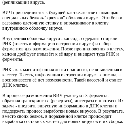
(репликации) вируса.
ВИЧ присоединяется к будущей клетке-жертве с помощью
специальных белков-"крючков" оболочки вируса. Эти белки
разрываю клеточную стенку и впрыскивают в клетку
внутреннюю оболочку вируса.
Внутренняя оболочка вируса - капсид - содержит спирали
РНК (то есть информацию о строении вируса) и набор
ферментов для размножения. После проникновения в клетку,
капсид дрейфует (плывёт) к её ядру и внедряет туда РНК и
ферменты.
РНК - как магнитофонная лента с записью, не вставленная в
кассету. То есть, информация о строении вируса записана, а
воспроизвести её нет возможности. Такой кассетой и станет
ДНК клетки.
В процессе размножения ВИЧ участвуют 3 фермента:
обратная транскриптаза (ревертаза), интеграза и протеаза. Их
задача - внедрить вирусную информацию в ДНК клетки и
поддержать процесс выработки новых вирусов. В результате,
вместо своих белков, в поражённой клетке происходит
выработка составных частей для новых вирусов и их сборка.