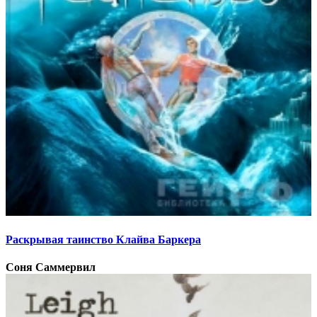
Раскрывая таинство Клайва Баркера
Соня Саммервил