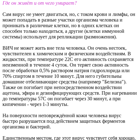
Где он живёт и от чего умирает?
Сам вирус не умеет двигаться, но, с током крови и лимфы, он
может попадать в разные участки организма человека и
проникать в различные клетки, но в одних клетках он
способен только находиться, а другие (клетки иммунной
системы) использует для репликации (размножения).
ВИЧ не может жить вне тела человека. Он очень нестоек,
чувствителен к химическим и физическим воздействиям. В
жидкостях, при температуре 22C его активность сохраняется
неизменной в течение 4 суток. Он теряет свою активность
после обработки 0,5% раствором натрия гидрохлорида или
70% спиртом в течение 10 минут. Для него губительны
домашние отбеливающие средства (например "Белизна").
Также он погибает при непосредственном воздействии
ацетона, эфира и дезинфицирующих средств. При нагревании
до температуры 57С он погибает через 30 минут, а при
кипячении - через 1-3 минуты.
На поверхности неповреждённой кожи человека вирус
быстро разрушается под действием защитных ферментов
организма и бактерий.
Единственным местом, где этот вирус чувствует себя хорошо,