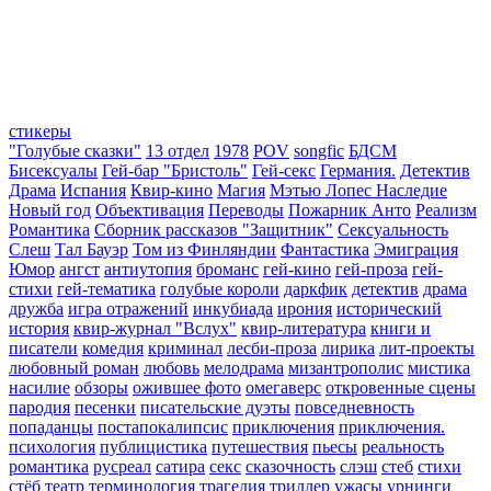
стикеры
"Голубые сказки"
13 отдел
1978
POV
songfic
БДСМ
Бисексуалы
Гей-бар "Бристоль"
Гей-секс
Германия.
Детектив
Драма
Испания
Квир-кино
Магия
Мэтью Лопес Наследие
Новый год
Объективация
Переводы
Пожарник Анто
Реализм
Романтика
Сборник рассказов "Защитник"
Сексуальность
Слеш
Тал Бауэр
Том из Финляндии
Фантастика
Эмиграция
Юмор
ангст
антиутопия
броманс
гей-кино
гей-проза
гей-
стихи
гей-тематика
голубые короли
даркфик
детектив
драма
дружба
игра отражений
инкубиада
ирония
исторический
история
квир-журнал "Вслух"
квир-литература
книги и
писатели
комедия
криминал
лесби-проза
лирика
лит-проекты
любовный роман
любовь
мелодрама
мизантрополис
мистика
насилие
обзоры
ожившее фото
омегаверс
откровенные сцены
пародия
песенки
писательские дуэты
повседневность
попаданцы
постапокалипсис
приключения
приключения.
психология
публицистика
путешествия
пьесы
реальность
романтика
русреал
сатира
секс
сказочность
слэш
стеб
стихи
стёб
театр
терминология
трагедия
триллер
ужасы
урнинги