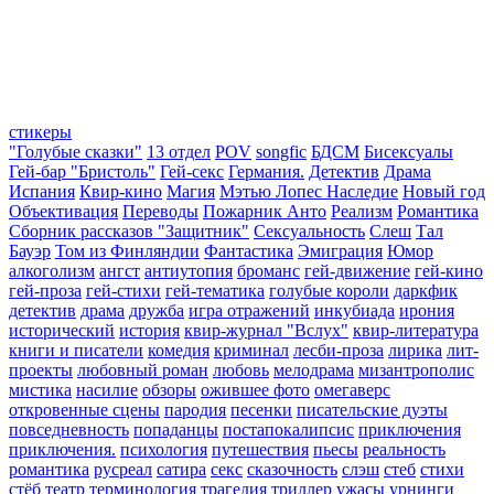
стикеры
"Голубые сказки"
13 отдел
POV
songfic
БДСМ
Бисексуалы
Гей-бар "Бристоль"
Гей-секс
Германия.
Детектив
Драма
Испания
Квир-кино
Магия
Мэтью Лопес Наследие
Новый год
Объективация
Переводы
Пожарник Анто
Реализм
Романтика
Сборник рассказов "Защитник"
Сексуальность
Слеш
Тал
Бауэр
Том из Финляндии
Фантастика
Эмиграция
Юмор
алкоголизм
ангст
антиутопия
броманс
гей-движение
гей-кино
гей-проза
гей-стихи
гей-тематика
голубые короли
даркфик
детектив
драма
дружба
игра отражений
инкубиада
ирония
исторический
история
квир-журнал "Вслух"
квир-литература
книги и писатели
комедия
криминал
лесби-проза
лирика
лит-
проекты
любовный роман
любовь
мелодрама
мизантрополис
мистика
насилие
обзоры
ожившее фото
омегаверс
откровенные сцены
пародия
песенки
писательские дуэты
повседневность
попаданцы
постапокалипсис
приключения
приключения.
психология
путешествия
пьесы
реальность
романтика
русреал
сатира
секс
сказочность
слэш
стеб
стихи
стёб
театр
терминология
трагедия
триллер
ужасы
урнинги